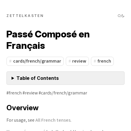
ZETTELKASTEN
Passé Composé en
Français
cards/french/grammar
review
french
Table of Contents
#french #review #cards/french/grammar
Overview
For usage, see
All French tenses
.