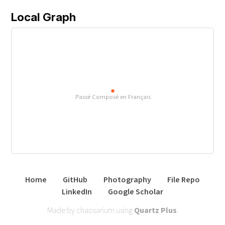
Local Graph
Passé Composé en Français
Home
GitHub
Photography
File Repo
LinkedIn
Google Scholar
Made by chaosarium using
Quartz Plus
.