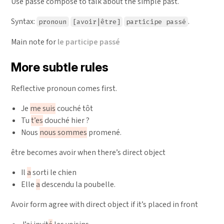
Use passé composé to talk about the simple past.
Syntax:
.
pronoun
[avoir|être]
participe passé
Main note for
le participe passé
More subtle rules
Reflective pronoun comes first.
Je
me suis
couché tôt
Tu
t’es
douché hier ?
Nous
nous sommes
promené.
être becomes avoir when there’s direct object
Il
a
sorti le chien
Elle
a
descendu la poubelle.
Avoir form agree with direct object if it’s placed in front