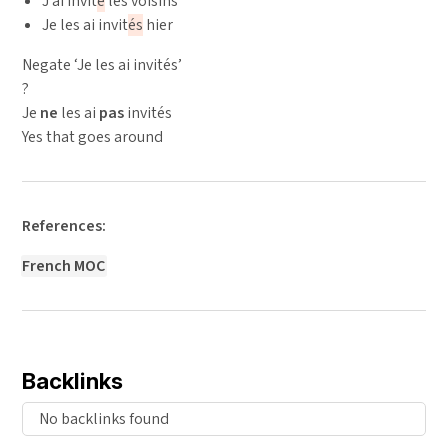
J’ai invit
é
les voisins
Je les ai invit
és
hier
Negate ‘Je les ai invités’
?
Je
ne
les ai
pas
invités
Yes that goes around
References:
French MOC
Backlinks
No backlinks found